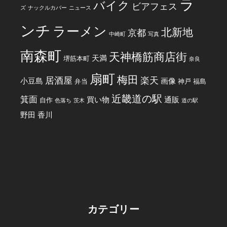
ラ
バイク
ビアフェス
ズ
ナックルカバー
ニュース
ンチ
ラーメン
北新地
京都
中崎町
写真
南森町
天神橋筋商店街
天満
堺筋本町
奈良
扇町
梅田
居酒屋
楽天
小豆島
画像
弁当
神戸
福島
近畿道の駅
箕面
買い物
通販
自作
色落ち
茨木
道の駅
野田
香川
カテゴリー