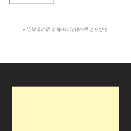
投
近畿道の駅 京都-07 瑞穂の里 さらびき
稿
ナ
ビ
ゲ
ー
シ
ョ
ン