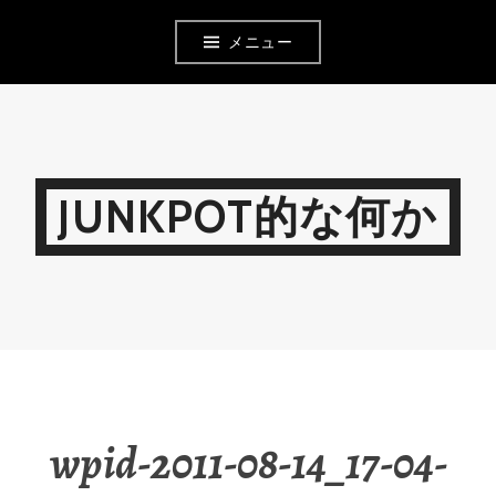
コ
メニュー
ン
テ
ン
ツ
JUNKPOT的な何か
へ
移
動
wpid-2011-08-14_17-04-