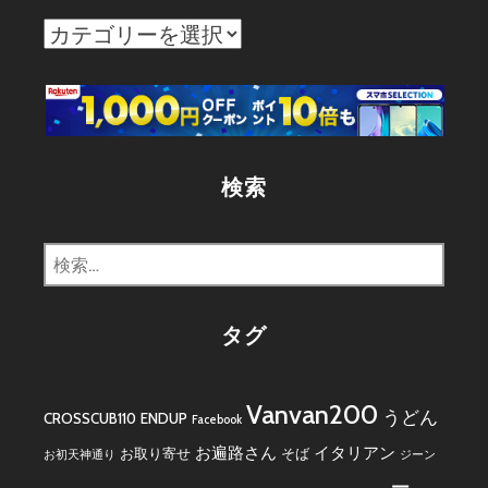
カ
テ
ゴ
リ
ー
検索
検
索:
タグ
Vanvan200
うどん
CROSSCUB110
ENDUP
Facebook
お遍路さん
イタリアン
お取り寄せ
そば
お初天神通り
ジーン