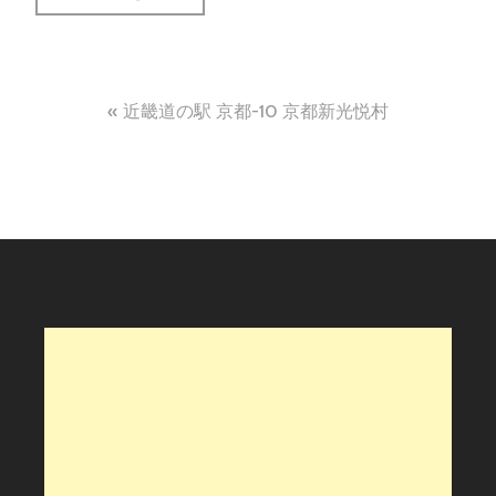
投
近畿道の駅 京都-10 京都新光悦村
稿
ナ
ビ
ゲ
ー
シ
ョ
ン