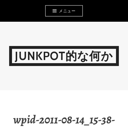
コ
メニュー
ン
テ
ン
ツ
JUNKPOT的な何か
へ
移
動
wpid-2011-08-14_15-38-