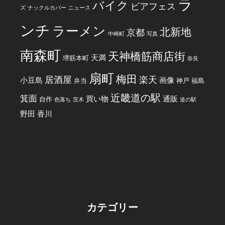
ラ
バイク
ビアフェス
ズ
ナックルカバー
ニュース
ンチ
ラーメン
北新地
京都
中崎町
写真
南森町
天神橋筋商店街
天満
堺筋本町
奈良
扇町
梅田
居酒屋
楽天
小豆島
画像
弁当
神戸
福島
近畿道の駅
箕面
買い物
通販
自作
色落ち
茨木
道の駅
野田
香川
カテゴリー