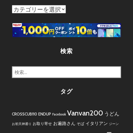
カ
テ
ゴ
リ
ー
検索
検
索:
タグ
Vanvan200
うどん
CROSSCUB110
ENDUP
Facebook
お遍路さん
イタリアン
お取り寄せ
そば
お初天神通り
ジーン