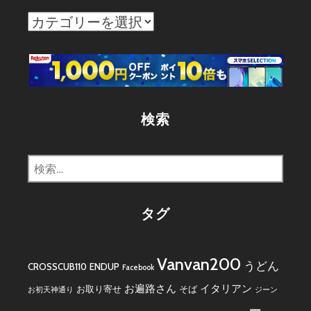
カ
テ
ゴ
リ
ー
検索
検
索:
タグ
Vanvan200
うどん
CROSSCUB110
ENDUP
Facebook
お遍路さん
イタリアン
お取り寄せ
そば
お初天神通り
ジーン