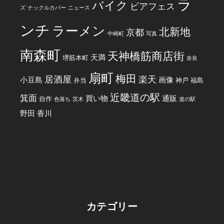
ラ
バイク
ビアフェス
ズ
ナックルカバー
ニュース
ンチ
ラーメン
北新地
京都
中崎町
写真
南森町
天神橋筋商店街
天満
堺筋本町
奈良
扇町
梅田
居酒屋
楽天
小豆島
画像
弁当
神戸
福島
近畿道の駅
箕面
買い物
通販
自作
色落ち
茨木
道の駅
野田
香川
カテゴリー