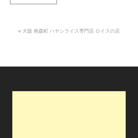
投
大阪 南森町 ハヤシライス専門店 ロイスの店
稿
ナ
ビ
ゲ
ー
シ
ョ
ン