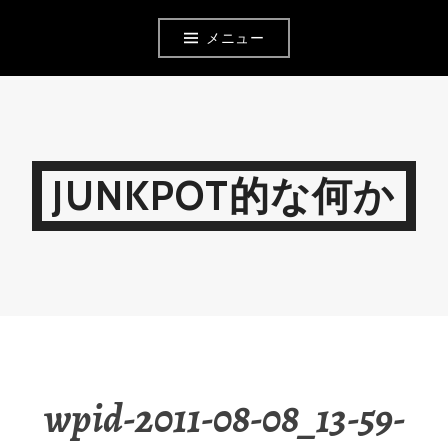
コ
メニュー
ン
テ
ン
ツ
JUNKPOT的な何か
へ
移
動
wpid-2011-08-08_13-59-