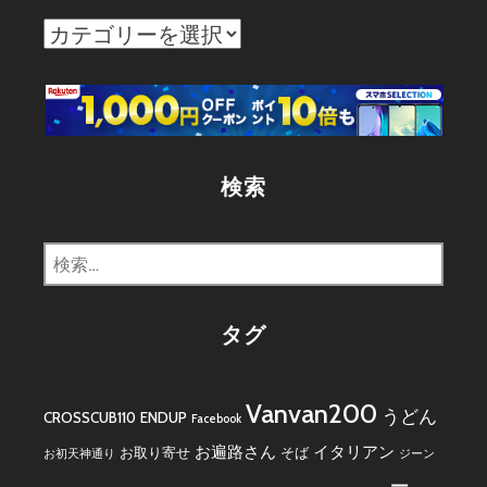
カ
テ
ゴ
リ
ー
検索
検
索:
タグ
Vanvan200
うどん
CROSSCUB110
ENDUP
Facebook
お遍路さん
イタリアン
お取り寄せ
そば
お初天神通り
ジーン