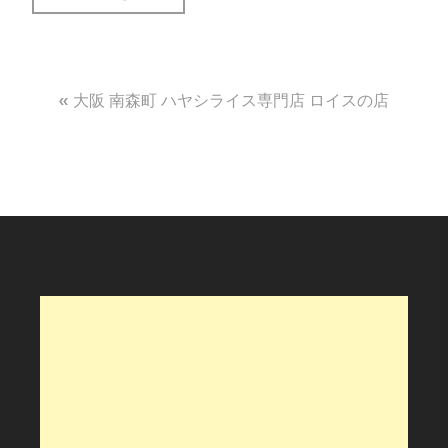
投
大阪 南森町 ハヤシライス専門店 ロイスの店
稿
ナ
ビ
ゲ
ー
シ
ョ
ン