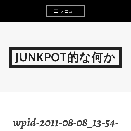
コ
メニュー
ン
テ
ン
ツ
JUNKPOT的な何か
へ
移
動
wpid-2011-08-08_13-54-