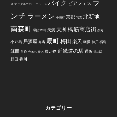
ラ
バイク
ビアフェス
ズ
ナックルカバー
ニュース
ンチ
ラーメン
北新地
京都
中崎町
写真
南森町
天神橋筋商店街
天満
堺筋本町
奈良
扇町
梅田
居酒屋
楽天
小豆島
画像
弁当
神戸
福島
近畿道の駅
箕面
買い物
通販
自作
色落ち
茨木
道の駅
野田
香川
カテゴリー