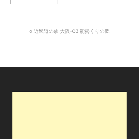
投
近畿道の駅 大阪-03 能勢くりの郷
稿
ナ
ビ
ゲ
ー
シ
ョ
ン