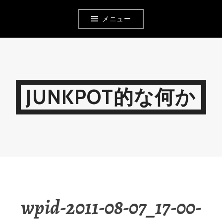
コ
メニュー
ン
テ
ン
ツ
JUNKPOT的な何か
へ
移
動
wpid-2011-08-07_17-00-