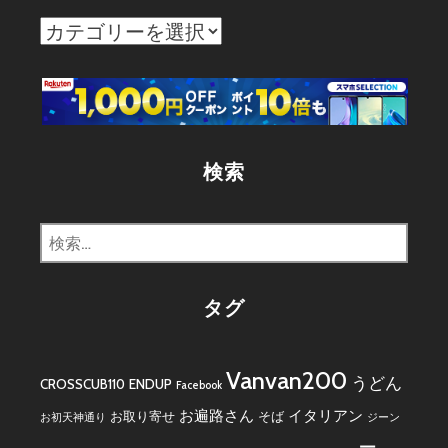
カ
テ
ゴ
リ
ー
検索
検
索:
タグ
Vanvan200
うどん
CROSSCUB110
ENDUP
Facebook
お遍路さん
イタリアン
お取り寄せ
そば
お初天神通り
ジーン