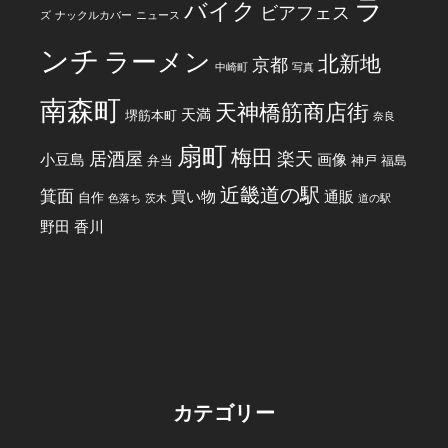
ラ
バイク
ビアフェス
ズ
ナックルカバー
ニュース
ンチ
ラーメン
北新地
京都
中崎町
写真
南森町
天神橋筋商店街
天満
堺筋本町
奈良
扇町
梅田
居酒屋
楽天
小豆島
画像
弁当
神戸
福島
近畿道の駅
箕面
買い物
通販
自作
色落ち
茨木
道の駅
野田
香川
カテゴリー