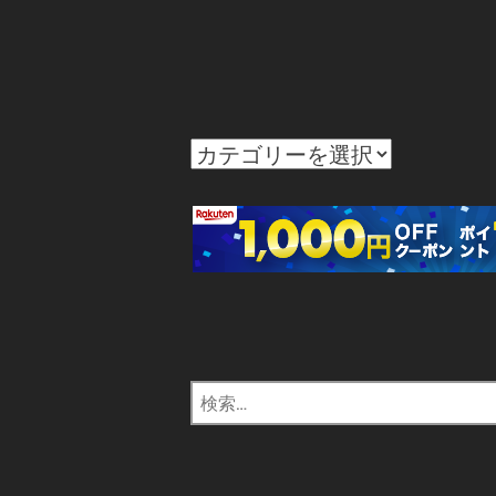
カ
テ
ゴ
リ
ー
検
索: