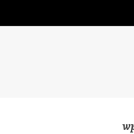
コ
ン
テ
ン
ツ
へ
移
動
wp