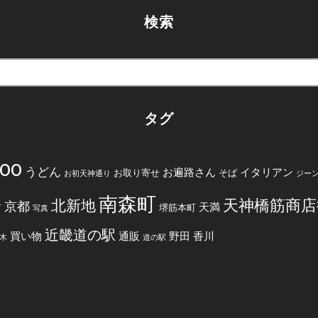
検索
タグ
200
うどん
お遍路さん
イタリアン
お取り寄せ
そば
お初天神通り
ジー
南森町
天神橋筋商店
北新地
京都
天満
堺筋本町
町
写真
近畿道の駅
買い物
通販
野田
香川
木
道の駅