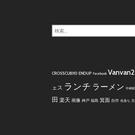
検
索:
Vanvan
CROSSCUB110
ENDUP
Facebook
ランチ
ラーメン
ェス
中崎
田
楽天
箕面
画像
神戸
福島
自作
色落ち
茨