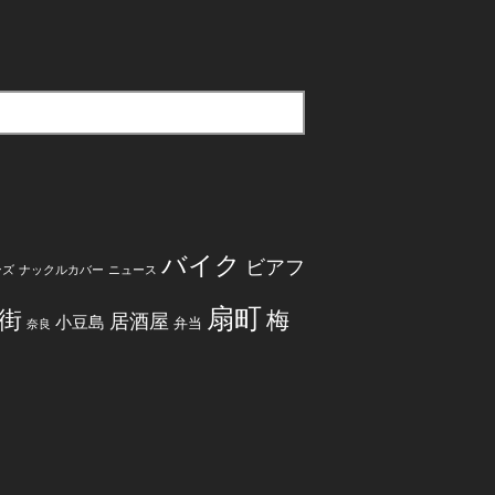
バイク
ビアフ
ンズ
ナックルカバー
ニュース
扇町
街
梅
居酒屋
小豆島
弁当
奈良