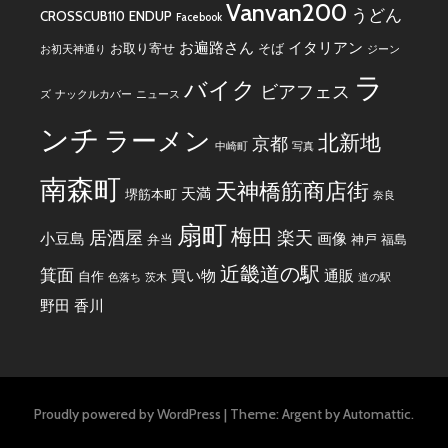
Vanvan200
うどん
CROSSCUB110
ENDUP
Facebook
お遍路さん
イタリアン
お取り寄せ
そば
お初天神通り
ジーン
ラ
バイク
ビアフェス
ズ
ナックルカバー
ニュース
ンチ
ラーメン
北新地
京都
中崎町
写真
南森町
天神橋筋商店街
天満
堺筋本町
奈良
扇町
梅田
居酒屋
楽天
小豆島
画像
弁当
神戸
福島
近畿道の駅
箕面
買い物
通販
自作
色落ち
茨木
道の駅
野田
香川
Proudly powered by WordPress
|
Theme: Argent by
Automattic
.