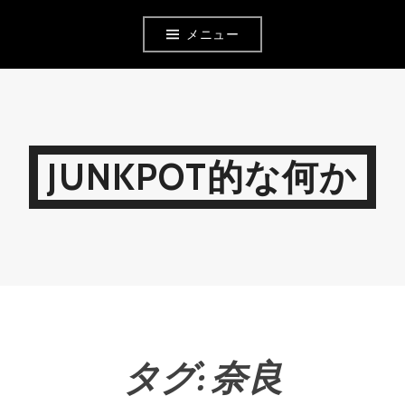
コ
メニュー
ン
テ
ン
ツ
JUNKPOT的な何か
へ
移
動
タグ:
奈良