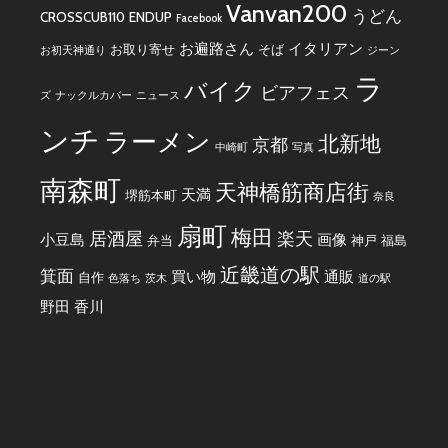
Vanvan200
うどん
CROSSCUB110
ENDUP
Facebook
お遍路さん
イタリアン
お取り寄せ
そば
お初天神通り
ジーン
ラ
バイク
ビアフェス
ズ
ナックルカバー
ニュース
ンチ
ラーメン
北新地
京都
中崎町
写真
南森町
天神橋筋商店街
天満
堺筋本町
奈良
扇町
梅田
居酒屋
楽天
小豆島
画像
弁当
神戸
福島
近畿道の駅
箕面
買い物
通販
自作
色落ち
茨木
道の駅
野田
香川