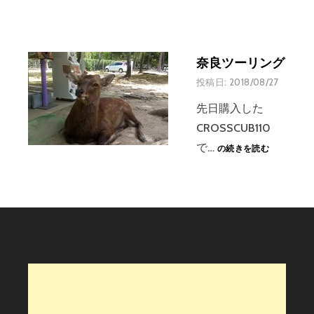
奈良ツーリング
投稿日:
2018/08/27
先日購入した
CROSSCUB110
奈
で…
の続きを読む
良
ツ
ー
リ
ン
グ