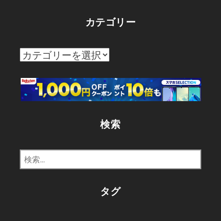
カテゴリー
カ
テ
ゴ
リ
ー
検索
検
索:
タグ