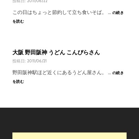
投稿日:
2011/06/22
つ
大
つ
この日はちょっと節約して立ち食いそば。 …
の続き
阪
み
を読む
南
や
森
町
ラ
ン
大阪 野田阪神 うどん こんぴらさん
チ
投稿日:
2011/06/21
つ
る
大
野田阪神駅ほど近くにあるうどん屋さん。 …
の続き
ま
阪
を読む
る
野
田
阪
神
う
ど
ん
こ
ん