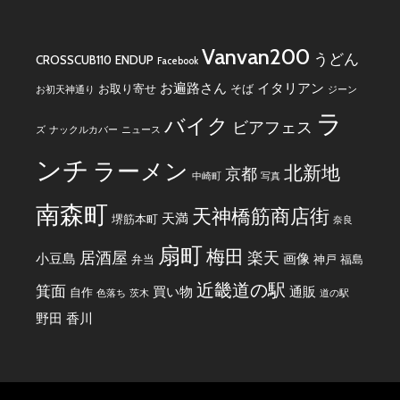
Vanvan200
うどん
CROSSCUB110
ENDUP
Facebook
お遍路さん
イタリアン
お取り寄せ
そば
お初天神通り
ジーン
ラ
バイク
ビアフェス
ズ
ナックルカバー
ニュース
ンチ
ラーメン
北新地
京都
中崎町
写真
南森町
天神橋筋商店街
天満
堺筋本町
奈良
扇町
梅田
居酒屋
楽天
小豆島
画像
弁当
神戸
福島
近畿道の駅
箕面
買い物
通販
自作
色落ち
茨木
道の駅
野田
香川