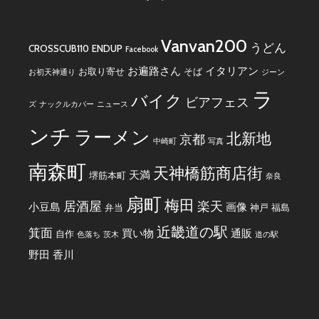
Vanvan200
うどん
CROSSCUB110
ENDUP
Facebook
お遍路さん
イタリアン
お取り寄せ
そば
お初天神通り
ジーン
ラ
バイク
ビアフェス
ズ
ナックルカバー
ニュース
ンチ
ラーメン
北新地
京都
中崎町
写真
南森町
天神橋筋商店街
天満
堺筋本町
奈良
扇町
梅田
居酒屋
楽天
小豆島
画像
弁当
神戸
福島
近畿道の駅
箕面
買い物
通販
自作
色落ち
茨木
道の駅
野田
香川