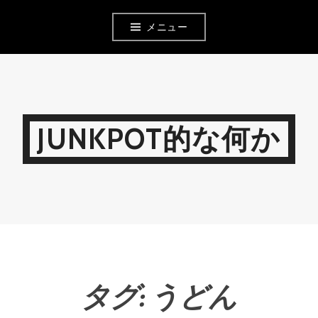
コ
メニュー
ン
テ
ン
ツ
JUNKPOT的な何か
へ
移
動
タグ:
うどん