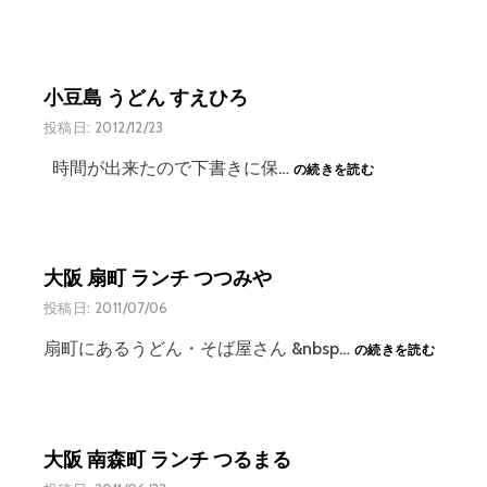
小豆島 うどん すえひろ
投稿日:
2012/12/23
小
時間が出来たので下書きに保…
の続きを読む
豆
島
う
ど
大阪 扇町 ランチ つつみや
ん
す
投稿日:
2011/07/06
え
大
ひ
扇町にあるうどん・そば屋さん &nbsp…
の続きを読む
阪
ろ
扇
町
ラ
大阪 南森町 ランチ つるまる
ン
チ